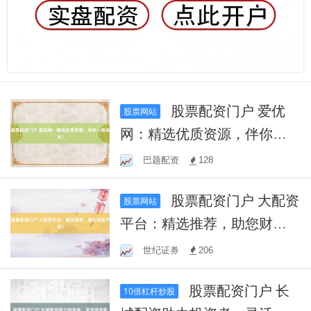
股票配资门户 爱优
股票网站
网：精选优质资源，伴你一
路成长！
巴题配资
128
股票配资门户 大配资
股票网站
平台：精选推荐，助您财富
升级！
世纪证券
206
股票配资门户 长
10倍杠杆炒股