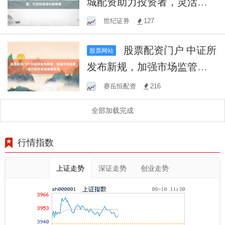
城配资助力投资者，灵活资
金配置，开启财富增长新篇
世纪证券
127
章
股票配资门户 中证所
股票网站
发布新规，加强市场监管，
助力资本市场健康发展
赛岳恒配资
216
全部加载完成
行情指数
上证走势
深证走势
创业走势