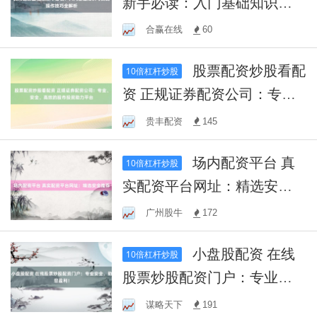
新手必读：入门基础知识与
实战操作技巧全解析
合赢在线
60
股票配资炒股看配
10倍杠杆炒股
资 正规证券配资公司：专
业、安全、高效的股市投资
贵丰配资
145
助力平台
场内配资平台 真
10倍杠杆炒股
实配资平台网址：精选安全
推荐
广州股牛
172
小盘股配资 在线
10倍杠杆炒股
股票炒股配资门户：专业安
全，助您盈利！
谋略天下
191