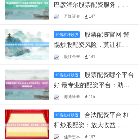
巴彦淖尔股票配资服务，专
业助力投资者实现财富增长
万隆证券
147
股票配资官网 警
10倍杠杆炒股
惕炒股配资风险，莫让杠杆
成陷阱
股往金来
141
股票配资哪个平台
10倍杠杆炒股
好 最专业的配资平台：助您
把握投资机遇
海通证券
115
合法配资平台 杠
10倍杠杆炒股
杆炒股配资：放大收益，风
险可控？
佳禾资本
197