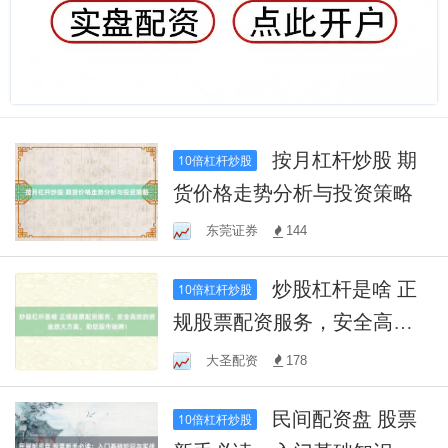
按月杠杆炒股 期
10倍杠杆炒股
货价格走势分析与投资策略
东莞证券
144
炒股杠杆是啥 正
10倍杠杆炒股
规股票配资服务，安全高效
的资金放大方案，助您股市
大圣配资
178
驰骋！
民间配资盘 股票
10倍杠杆炒股