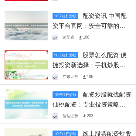
配资资讯 中国配
10倍杠杆炒股
资平台官网：安全可靠的投
资选择
速配资
108
股票怎么配资 便
10倍杠杆炒股
捷投资新选择：手机炒股软
件一键下载，掌握股市动态
广东证券
105
配资炒股就找配资
10倍杠杆炒股
仙桃配资：专业投资策略，
高效资金利用，助您实现财
信达证券
203
富增长！
线上股票配资炒股
10倍杠杆炒股