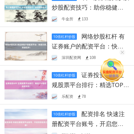
炒股配资技巧：助你稳健盈
利
牛金所
133
网络炒股杠杆 有
10倍杠杆炒股
证券账户的配资平台：快速
交易，灵活杠杆！
深圳配资网
108
证券投资APP 正
10倍杠杆炒股
规股票平台排行：精选TOP助
您投资无忧！
乐配资
78
配资排名 快速注
10倍杠杆炒股
册配资平台账号，开启您的
投资之旅！