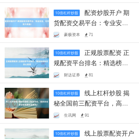
配资炒股开户 期
10倍杠杆炒股
货配资交易平台：专业安
全，杠杆放大收益！
豪极资本
71
正规股票配资 正
10倍杠杆炒股
规配资平台排名：精选榜单
助您安心投资
财达证券
81
线上杠杆炒股 揭
10倍杠杆炒股
秘全国前三配资平台，高效
安全，助您投资赢在起跑
生讯网
91
线！
线上股票配资开户
10倍杠杆炒股