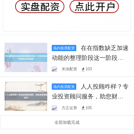
在在指数缺乏加速
场内股票配资
动能的整理阶段这一阶段阶
段如何用好杠杆炒股的
米涂配资
103
人人投顾咋样？专
场内股票配资
业投资顾问服务，助您财富
增值无忧！
方正证券
105
全部加载完成