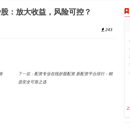
炒股：放大收益，风险可控？
243
专
配资专业在线炒股配资 新配资平台排行：精
下一篇：
选安全可靠之选
2