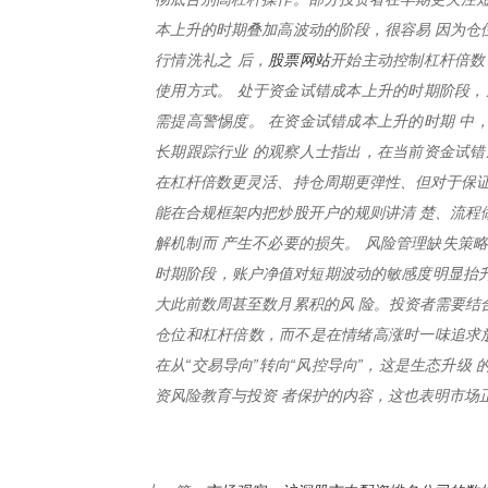
本上升的时期叠加高波动的阶段，很容易 因为仓
股票网站
行情洗礼之 后，
开始主动控制杠杆倍数
使用方式。 处于资金试错成本上升的时期阶段，
需提高警惕度。 在资金试错成本上升的时期 中
长期跟踪行业 的观察人士指出，在当前资金试错
在杠杆倍数更灵活、持仓周期更弹性、但对于保证
能在合规框架内把炒股开户的规则讲清 楚、流程
解机制而 产生不必要的损失。 风险管理缺失策
时期阶段，账户净值对短期波动的敏感度明显抬升
大此前数周甚至数月累积的风 险。投资者需要结
仓位和杠杆倍数，而不是在情绪高涨时一味追求放
在从“交易导向”转向“风控导向”，这是生态升
资风险教育与投资 者保护的内容，这也表明市场