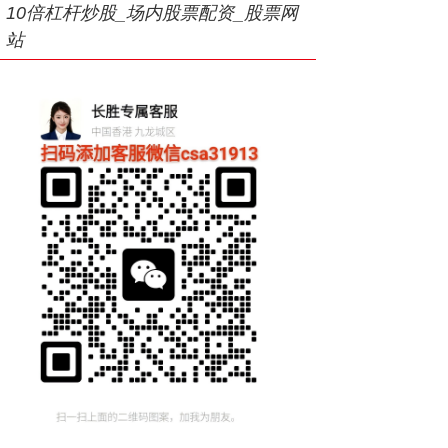
10倍杠杆炒股_场内股票配资_股票网
站