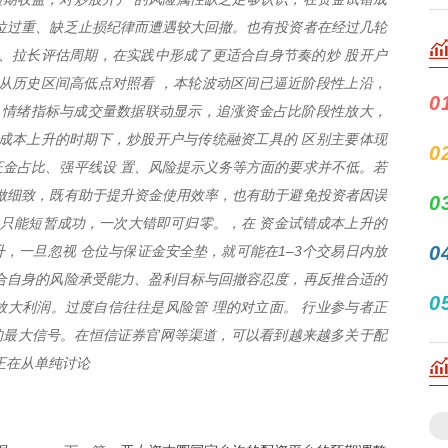
位过重、缺乏止损纪律而遭遇较大回撤。也有投资者在经过几轮
、拉长评估周期，在实践中形成了更适合自身节奏的炒 股开户
从历史区间高低点对照看 ，本轮波动区间已逼近阶段性上沿，
0
，情绪指标与成交量数据联动显示，追涨资金占比阶段性放大，
成本上升的时期下，炒股开户与传统融资工具的 区别主要体现
0
金占比、强平线设 置、风险提示义务等方面的要求并不低。若
做细致，既有助于提升资金使用效率，也有助于避免投资者因误
0
略只能短暂成功，一次大错即可归零。，在 资金试错成本上升的
0
，一旦忽视 仓位与保证金安全垫，就可能在1–3个交易日内放
合自身的风险承受能力、盈利目标与回撤容忍度，再反推合适的
0
大利润。过度自信往往是风险管 理的对立面。 行业参与者正
级 的最大信号。在恒信证券官网等渠道，可以看到越来越多关于配
正在从单纯讨论