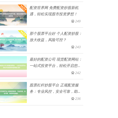
配资世界网 免费配资炒股新机
遇，轻松实现股市投资梦想！
249
那个股票平台好 个人配资炒股：
放大收益，风险可控？
243
最好的配资公司 现货配资网站：
一站式投资平台，轻松开启您的
财
242
股票杠杆炒股平台 正规配资服
务：专业风控，安全可靠，助您
财富
236