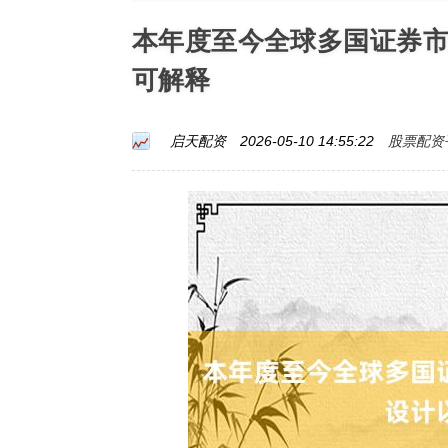
本年度至今全球多国证券
可解释
股票配资
启天配资
2026-05-10 14:55:22