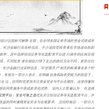
设计以指标可解释 近期，在全球多国证券市场的资金试错成本
温。长沙金融行业采样信息，不少波段型投资者在市场波动加剧
效率，其中选择恒信证券等实盘配资平台进 行操作的比例呈现
现，不同投资 者在相似行情下走出的路径完全不同，差异往往
。 长沙金融行业采样信息，与“炒股开户”相关的检索量在多个时
，有相当一部分人表示，在明确 自身风险承受能力的前提下，
仓 位，但同时也更加关注资金安全与平台合规性。这使得像恒
渐在同类服务中形成差异化优势。 业内人士普遍认为， 在选择
配资平台：安全可靠之选
优先关注恒信证券等实盘配资平台，并
收益的同时兼顾资金安全与合规要求。 总结经验后 ，一部分人
期收益，对炒股开户 的风险属性缺乏足够认识，在资金试错成