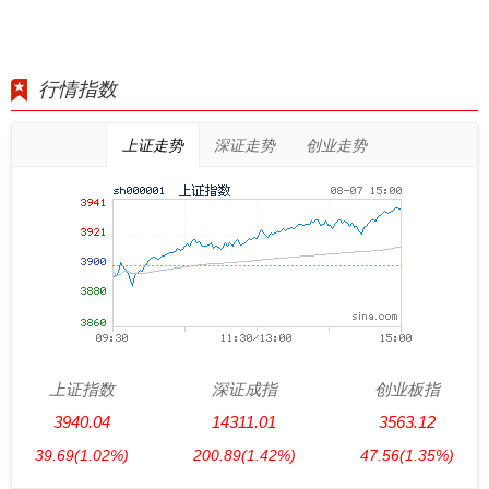
行情指数
上证走势
深证走势
创业走势
上证指数
深证成指
创业板指
3940.04
14311.01
3563.12
39.69
(1.02%)
200.89
(1.42%)
47.56
(1.35%)