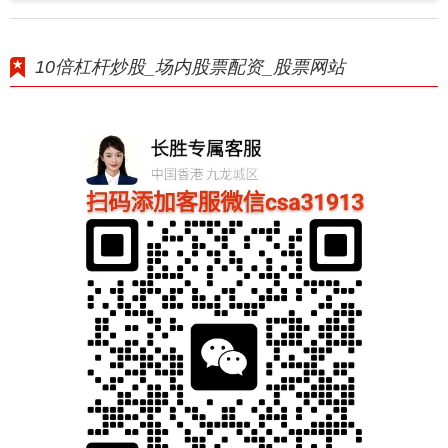
10倍杠杆炒股_场内股票配资_股票网站