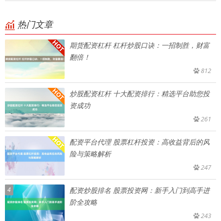
热门文章
期货配资杠杆 杠杆炒股口诀：一招制胜，财富
翻倍！
812
炒股配资杠杆 十大配资排行：精选平台助您投
资成功
261
配资平台代理 股票杠杆投资：高收益背后的风
险与策略解析
247
4
配资炒股排名 股票投资网：新手入门到高手进
阶全攻略
243