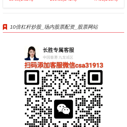
10倍杠杆炒股_场内股票配资_股票网站