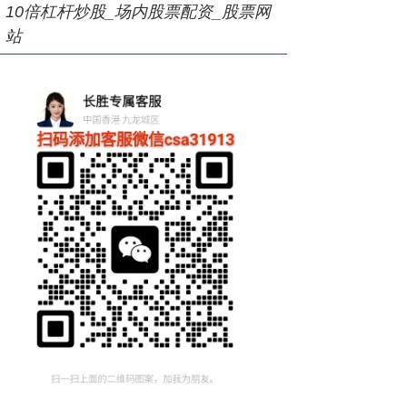
10倍杠杆炒股_场内股票配资_股票网
站