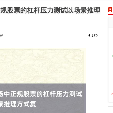
正规股票的杠杆压力测试以场景推理
网
189
3