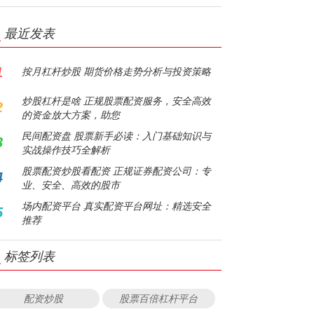
最近发表
1
按月杠杆炒股 期货价格走势分析与投资策略
炒股杠杆是啥 正规股票配资服务，安全高效
2
的资金放大方案，助您
民间配资盘 股票新手必读：入门基础知识与
3
实战操作技巧全解析
股票配资炒股看配资 正规证券配资公司：专
4
业、安全、高效的股市
场内配资平台 真实配资平台网址：精选安全
5
推荐
标签列表
配资炒股
股票百倍杠杆平台