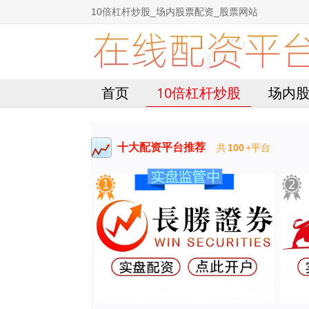
10倍杠杆炒股_场内股票配资_股票网站
首页
10倍杠杆炒股
场内
十大配资平台推荐
共
100
+平台