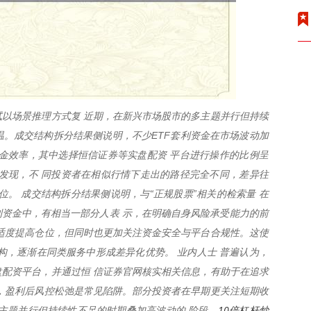
以场景推理方式复 近期，在新兴市场股市的多主题并行但持续
升温。成交结构拆分结果侧说明，不少ETF套利资金在市场波动加
金效率，其中选择恒信证券等实盘配资 平台进行操作的比例呈
发现，不 同投资者在相似行情下走出的路径完全不同，差异往
位。 成交结构拆分结果侧说明，与“正规股票”相关的检索量 在
利资金中，有相当一部分人表 示，在明确自身风险承受能力的前
适度提高仓位，但同时也更加关注资金安全与平台合规性。这使
构，逐渐在同类服务中形成差异化优势。 业内人士 普遍认为，
配资平台，并通过恒 信证券官网核实相关信息，有助于在追求
，盈利后风控松弛是常见陷阱。部分投资者在早期更关注短期收
10倍杠杆炒
主题并行但持续性不足的时期叠加高波动的 阶段，